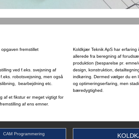
il opgaven fremstillet
​Koldkjær Teknik ApS har erfaring i fi
allerede fra beregning af forudsæ
produktion (besparelse pr. emne/omk
illing ved f.eks. svejsning af
design, konstruktion, detailtegnin
 f.eks. robotsvejsning, men også
indkøring. Dermed vælger du en l
slibning, bearbejdning etc.
og optimeringserfaring, men stad
bæredygtighed.​
 af et fikstur er meget vigtigt for
remstilling af ens emner.
CAM Programmering
KOLDK